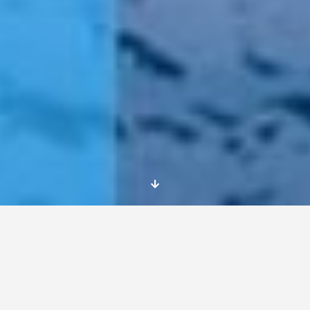
El mes de diciembre ha sido bastante diferente
a los otros meses. Este mes he tenido el on-
arrıval traınıng y las vacaciones de navidad,
entre otras muchas cosas.
Empezamos el mes en el on-arrıval traınıng y
fue una de las mejores experiencias que he