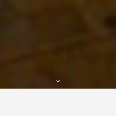
Eran los primeros días de febrero de 2014,
estaba empezando finalmente a escribir una
tesis para la licenciatura en filosofía. Después
de seis años de estudio, pasados sobre todo en