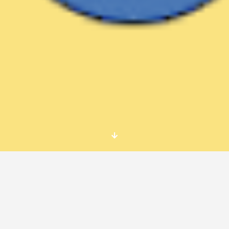
Los miembros madrileños de Boockrossing.com,
en colaboración con
FábricaCultural
,
Asociación
Building Bridges
y
Matadero Madrid
realizaron el
sábado 13 de diciembre a las 12:00
una
liberación masiva de
más de 300 libros
en
Matadero Madrid.
Estos libros habrán sido