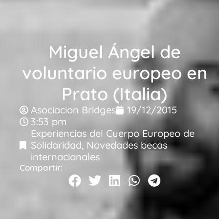
Miguel Ángel de
voluntario europeo en
Prato (Italia)
Asociacion Bridges
19/12/2015
3:53 pm
Experiencias del Cuerpo Europeo de
Solidaridad
,
Novedades becas
internacionales
Compartir: