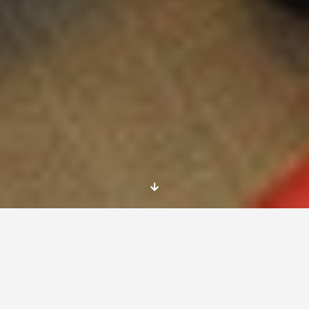
Cada año, el coordinador nacional de la FAL de
Marruecos junto con la Embajada de Francia
en Marruecos organiza un Forum Euro
mediterráneo de Jóvenes Líderes. Este año, la
4ª edición de este Forum, tendrá lugar en
Essaouira
del 5 al 7 de octubre de 2018
y se