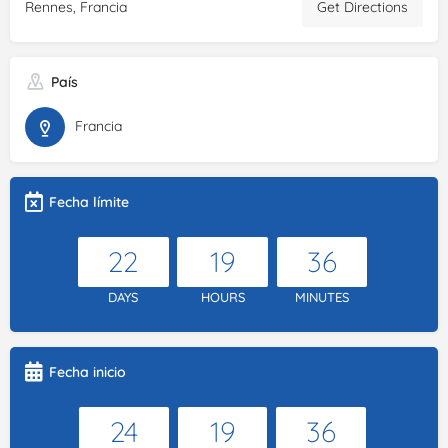
Get Directions
Rennes, Francia
País
Francia
Fecha límite
22
19
36
DAYS
HOURS
MINUTES
Fecha inicio
24
19
36