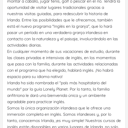
montar a caballo, jugar tenis, golf o pescar en el río. Tendrá la
oportunidad de visitar lugares tradicionales gracias a
nuestras visitas guiadas, para redescubrir la historia de
Irlanda. Entre las posibilidades que le ofrecemos, también
está el nuevo programa "Inglés en la granja", que lo hará
pasar un período en una verdadera granja irlandesa en
contacto con la naturaleza y el paisaje, involucrándolo en las
actividades diarias.
En cualquier momento de sus vacaciones de estudio, durante
las clases privadas e intensivas de inglés, en los momentos
que pasa con la familia, durante las actividades relacionadas
con el programa que ha elegido, hablará inglés. ¡No habrá
espacio para su idioma nativo!
Irlanda ha sido nombrada el "país más hospitalario del
mundo" por la guía Lonely Planet. Por lo tanto, la familia
anfitriona le dará una bienvenida única y un ambiente
agradable para practicar inglés.
Somos la única organización irlandesa que le ofrece una
inmersión completa en inglés. Somos irlandeses y, por lo
tanto, conocemos Irlanda, ¡es muy simple! Nuestros cursos de
inglés están disponibles en varios lugares de Irlanda, no solo