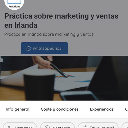
Práctica sobre marketing y ventas
en Irlanda
Practica en Irlanda sobre marketing y ventas
Precio
Whatsapéanos!
350€
Info general
Coste y condiciones
Experiencias
C
Llámanos
Whatsapp
Envía un mail