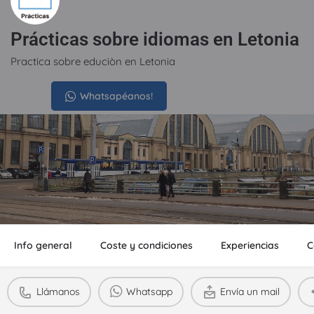
Prácticas sobre idiomas en Letonia
Practica sobre educiòn en Letonia
Precio
Whatsapéanos!
350€
Info general
Coste y condiciones
Experiencias
C
Llámanos
Whatsapp
Envía un mail