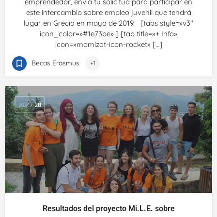
emprendedor, envía tu solicitud para participar en
este intercambio sobre empleo juvenil que tendrá
lugar en Grecia en mayo de 2019. [tabs style=»v3″
icon_color=»#1e73be» ] [tab title=»+ Info»
icon=»momizat-icon-rocket» […]
Becas Erasmus
+1
AGO
28
Resultados del proyecto Mi.L.E. sobre