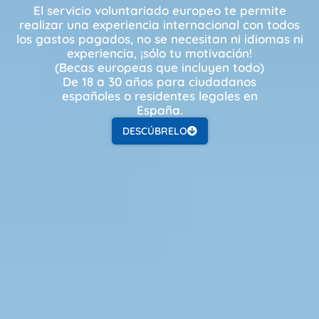
El servicio voluntariado europeo te permite
realizar una experiencia internacional con todos
los gastos pagados, no se necesitan ni idiomas ni
experiencia, ¡sólo tu motivación!
(Becas europeas que incluyen todo)
De 18 a 30 años para ciudadanos
españoles o residentes legales en
España.
DESCÚBRELO