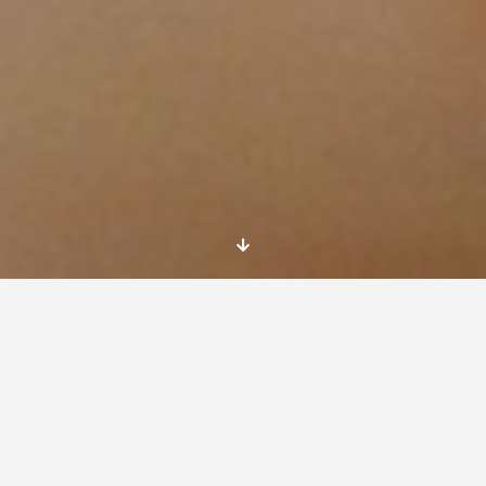
Hace siete meses que llegué a
Estambul
para
iniciar mi
Servicio Voluntariado Europeo
. Siete
meses que parecen una vida y al mismo
tiempo tengo la sensación de que fue ayer
cuando todo empezó. Recuerdo la mezcla de
nerviosismo e ilusión con la que aterricé en el
Aeropuerto de Sabiha Gökçen, en la parte
asiática de Estambul.