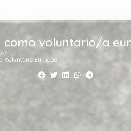
a como voluntario/a eu
 pm
io Voluntario Europeo