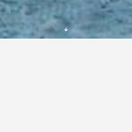
Definitivamente la mejor forma de conocer
otro pueblo y sus costumbres es
relacionándote con las personas cuya principal
característica es la solidaridad. Ya que estás
personas te aportan una visión llena de amor
hacia su pueblo y su comunidad como ninguna
otra la tiene.
Mi estancia en Palermo tenía la finalidad de
aportarme conocimientos académicos en el
campo de la cooperación, pero ahora que ha
llegado el final de mi experiencia, puedo
afirmar que se han superado mis expectativas
y que me vuelvo a España habiendo crecido
personalmente.