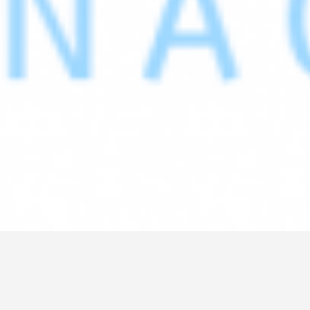
Os presentamos a nuestro voluntario SVE
Alejandro Robles en Tesalonica (Grecia)
durante su Servicio Voluntario Europeo en
BALKANS (Tesalónica).