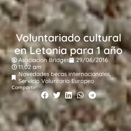
Voluntariado cultural
en Letonia para 1 año
Asociacion Bridges
29/06/2016
11:02 am
Novedades becas internacionales
,
Servicio Voluntario Europeo
Compartir: