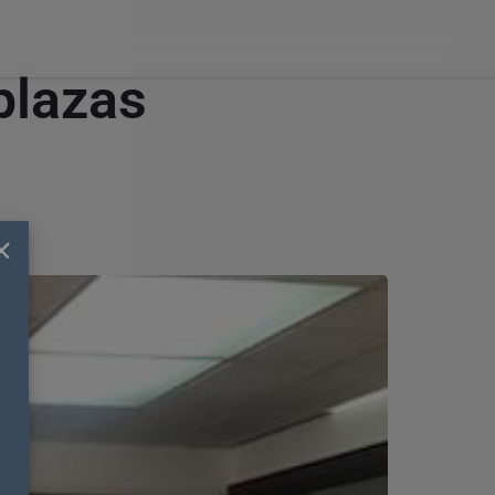
plazas
×