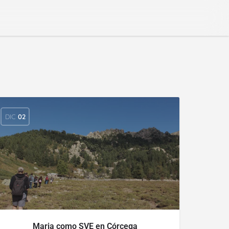
DIC
02
Maria como SVE en Córcega