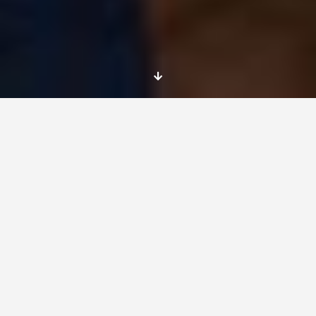
Un saludo muy grande a todos!! Soy
Antonio
,
un chico de España con 25 años que ha
decidido cambiar su vida realizando un
servicio de voluntariado en
Sighisoara, una
pequeña y bellísima ciudad de Rumania
y
para ser sincero, ¡¡ así está siendo!!.Esos
nervios, ese gusanillo, todos esos sentimientos
que en el aeropuerto y piensas; ¿Qué hago
aquí?, con lo bien que estaba en casa, sin
ajetreos, viajes, vuelos, comederos de cabeza…
jaja. Pues os digo una cosa, para nada es así.
Este viaje ha sido lo mejor que me ha ocurrido
en mi vida; he conocido gente increíble, tanto
locales, como de otros países (my flatmates).