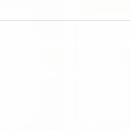
u voluntariado en Hung
pm
daridad