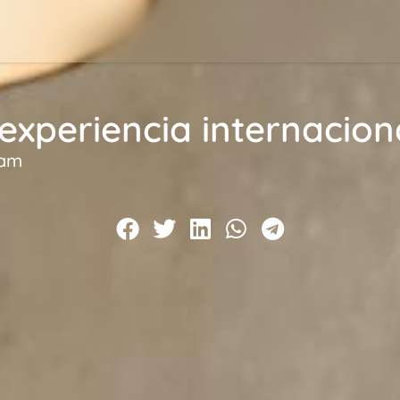
xperiencia internaciona
 am