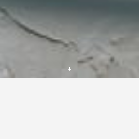
Escribir una
carta de motivación que funcione
puede marcar la diferencia en tu solicitud para
programas como Erasmus+ o el Cuerpo
Europeo de Solidaridad. Este artículo te ofrece
una guía paso a paso para ayudarte a crear
un documento impactante que resalte tus
cualidades, experiencias y motivaciones.