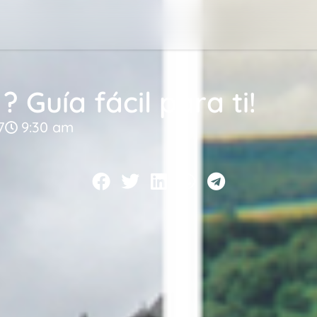
 Guía fácil para ti!
7
9:30 am