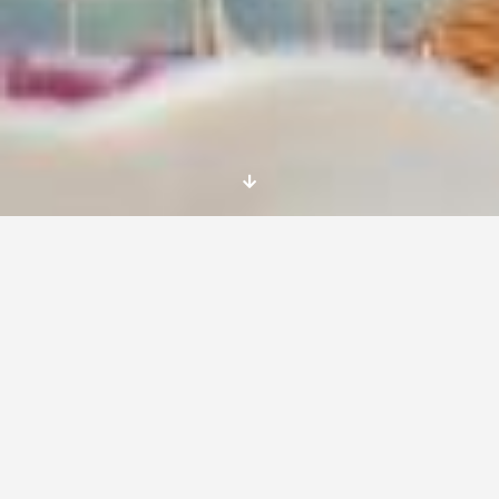
Realizar un
erasmus en portugal barato
es
una oportunidad única para disfrutar de una
experiencia internacional sin vaciar tu bolsillo.
Con esta guía, te proporcionaremos pasos
sencillos y consejos prácticos para que puedas
aprovechar al máximo tu estancia en este
hermoso país sin gastar de más.
Qué debes saber sobre
erasmus en portugal