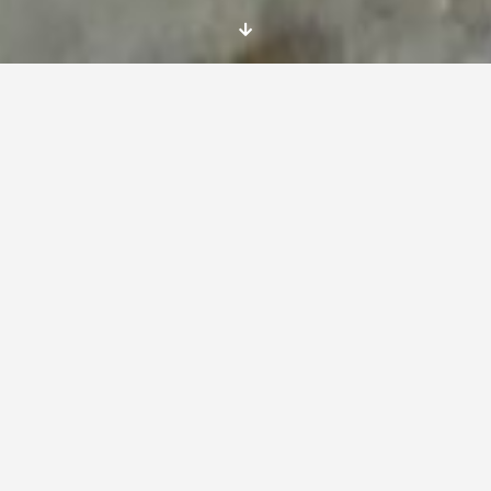
El proyecto de intercambio juvenil Erasmus+
«Let’s work together», quiere poner a todos en
marcha por el empleo juvenil. Este intercambio
juvenil tendrá lugar en la freguesia de
Trancozelos, Portugal. Se darán cita
participantes de 5 países (Estonia, Rumania,
Grecia, Italia, Portugal y España). Durante los
días 24 al 31 de julio se celebrarán
exposiciones preparadas por los propios
jóvenes como » Mi realidad», debates y
talleres de emprendimiento. Dibujaran el
presente y un futuro para el empleo en
Europa.
¿Cuáles serán las profesiones más
demandadas en 2020? . ¿Cómo será el
mercado laboral?. ¿Estarán suficientemente
preparados los jóvenes para integrarse en él?.
El último fin de semana de mayo, se dieron