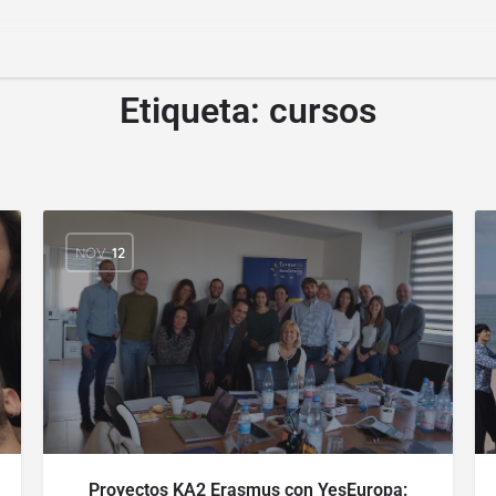
Etiqueta:
cursos
NOV
12
Proyectos KA2 Erasmus con YesEuropa: