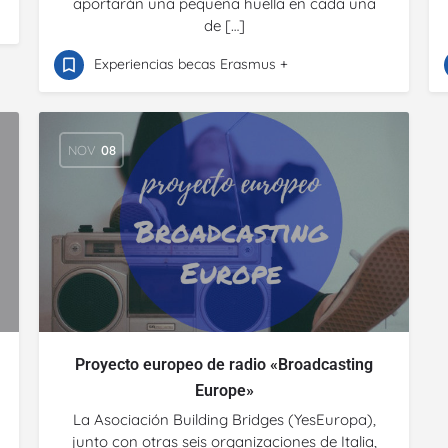
aportarán una pequeña huella en cada una
de […]
Experiencias becas Erasmus +
NOV
08
Proyecto europeo de radio «Broadcasting
Europe»
La Asociación Building Bridges (YesEuropa),
junto con otras seis organizaciones de Italia,