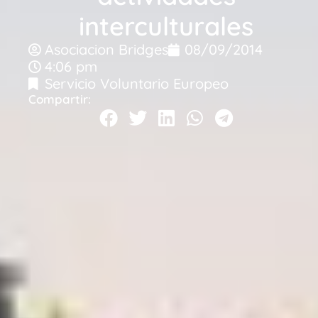
interculturales
Asociacion Bridges
08/09/2014
4:06 pm
Servicio Voluntario Europeo
Compartir: