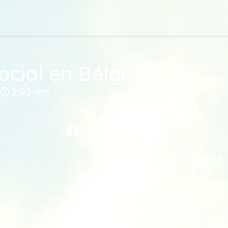
ocial en Bélgica
2:05 am