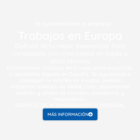
Te ayudamos con la empresa.
Trabajos en Europa
Disfruta de tu mejor experiencia. Para
candidat@s con nivel básico en inglés u
otros idiomas.
Encontramos trabajos en Europa para españoles
o residentes legales en España. Te ayudamos a
conseguir tu empleo en Europa, puedes
encontrar salarios de 2800€/mes, alojamiento
incluído y pluses de comidas, transporte y
alojamiento.
SERVICIO DE ACOMPAÑAMIENTO INTEGRAL
MÁS INFORMACIÓN