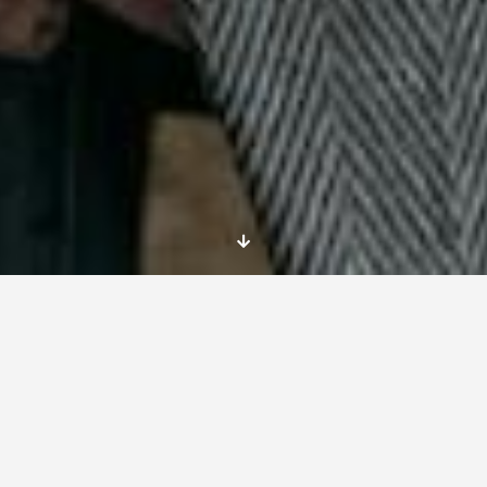
El
voluntariado del Cuerpo Europeo
es una
oportunidad única para jóvenes que desean
contribuir a la sociedad y adquirir experiencia
internacional. A continuación, te presentamos
una guía paso a paso que responde a las
preguntas más frecuentes sobre este
emocionante programa.