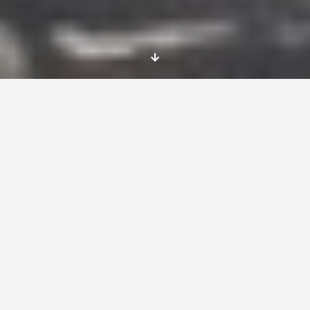
Anímate a realizar un voluntariado en cultura y
actividades de información juvenil en un
centro social en Eslovenia.
[tabs style=»v3″ icon_color=»#1e73be» ]
[tab title=»+ Info» icon=»momizat-icon-rocket»
]
¿Qué es el voluntariado?: Cómo participar
Si te apetece ver otras oportunidades en
Lituania, echa un vistazo
aquí
.
Puedes echar un vistazo a otras oportunidades
de
voluntariado gratis
en este enlace
.
Voluntariado Rumanía refugiados y
discapacitados visuales
EVS sobre interculturalidad en el sur de
Portugal
[/tab]