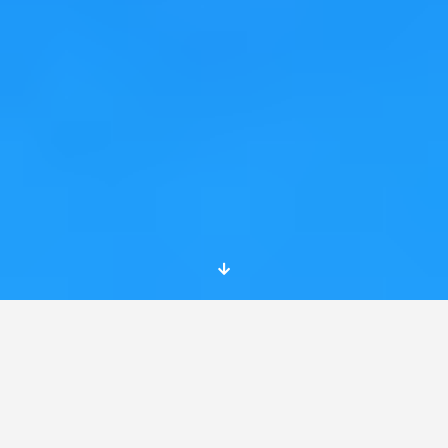
CONSEJOS PARA
FUTUR@S VOLUNTARI@S
EUROPE@S DE