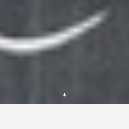
¿Estás a punto de irte de voluntariado con el
Cuerpo Europeo de Solidariad a otro país y
necesitas consejos servicio voluntario