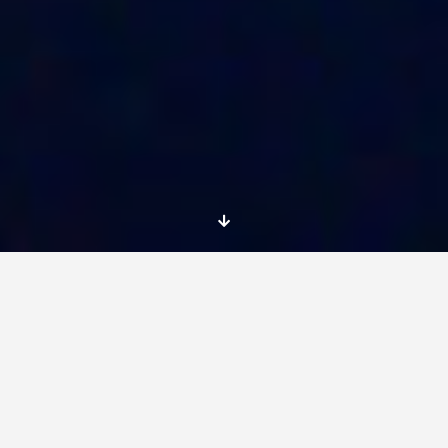
Location:
Ballymun, Dublin 11
Deadline