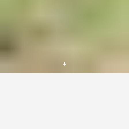
Dates
Mid july until mid november 2015
Introduction