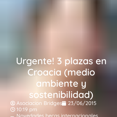
Urgente! 3 plazas en
Croacia (medio
ambiente y
sostenibilidad)
Asociacion Bridges
23/06/2015
10:19 pm
Novedades becas internacionales
,