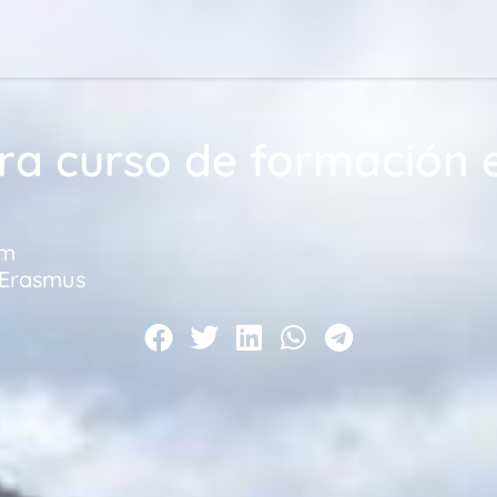
a curso de formación en
pm
 Erasmus