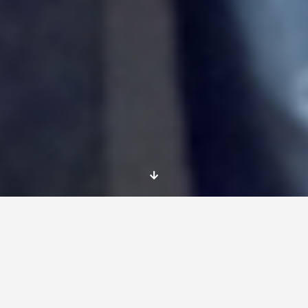
Todo va bien con Belén, se están llevando bien
con las actividades y las está desarrollando sin
problemas y haciendo sugerencias para
mejorar sus planes de actividades.
Desde octubre interviene en parejas en
Escuelas de la región, desarrollando