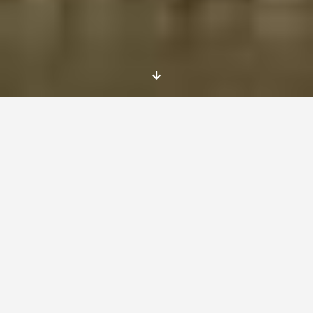
¡Hola!
Me llamo Inés, he hecho un voluntariado en
Palestina, tengo veintiún años y soy de
Asturias, aunque ahora vivo en Madrid. Estudio
Sociología y Relaciones Internacionales, y este
año también empiezo con Derecho.
A principios de verano decidí que quería
aprender árabe y estaba súper interesada en
la situación en Palestina, así que decidí venir
aquí con un programa de voluntariado en
Palestina, para dar
clases de inglés, que también incluía clases de
árabe. Pasé aquí las últimas semanas de
agosto y la primera de septiembre.