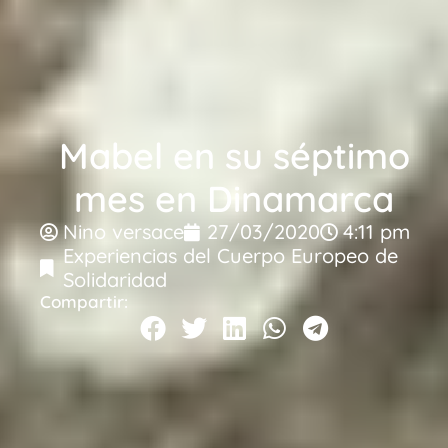
Mabel en su séptimo
mes en Dinamarca
Nino versace
27/03/2020
4:11 pm
Experiencias del Cuerpo Europeo de
Solidaridad
Compartir: