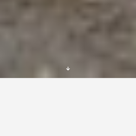
Position:
EVS Volunteers in Hungary
Start: