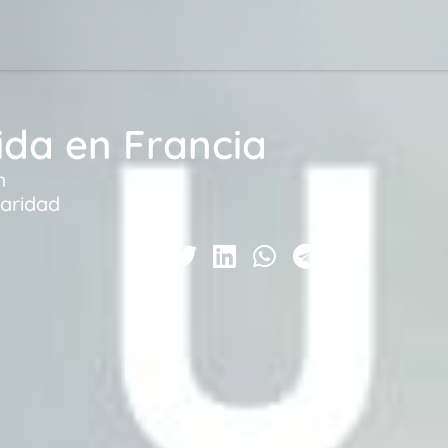
ida en Francia
m
daridad