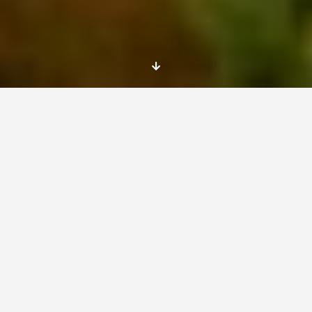
Si quieres ayudar a los niños, jóvenes y
mayores de la comunidad local polaca de
Więcbork, esta es tu oportunidad. Anímate a
‘empaparte’ cada día de nuevas experiencias y
así ver la vida con otros ojos.
Dates
April 7th, 2016 – March 30th, 2017
Place