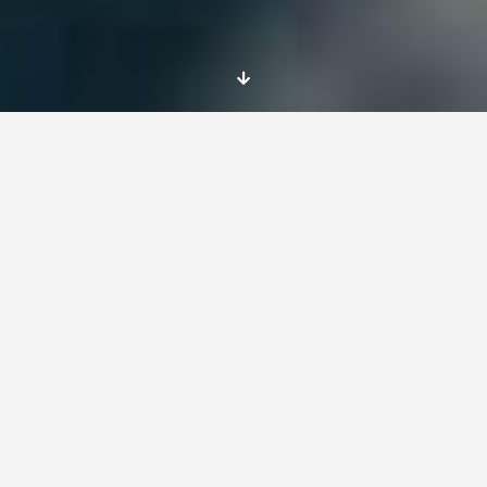
Location:
Varna
, Bulgaria
Duration:
10 months
The mobility period shall start on 01.10.2016 and
end on 31.08.2017.
The mobility period shall start on 01.10.2016 and
end on 31.08.2017.
Description of the activity: