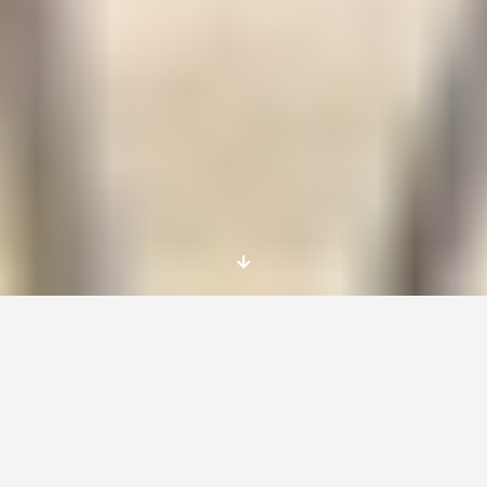
Voluntariado europeo corta duracion Turquia
para verano en Turquía en varios ámbitos,
financiado por Erasmus+.
DATE OF ACTIVITIES:
01.06.2017 – 29.07.2017