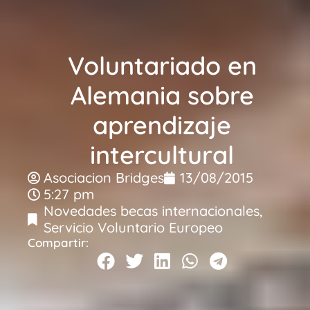
Voluntariado en
Alemania sobre
aprendizaje
intercultural
Asociacion Bridges
13/08/2015
5:27 pm
Novedades becas internacionales
,
Servicio Voluntario Europeo
Compartir: