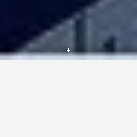
Si te apasiona la comunicación y te apetece
ganar experiencia en otro país, envía ya tu
solicitud para uno de estos dos proyectos que
comenzarán en
Salzburgo
en febrero de 2019.
Podrás realizar un voluntariado en medios de
comunicación durante un año con todos los
gastos cubiertos por el programa Erasmus+.
[tabs style=»v3″ icon_color=»#1e73be» ]
[tab title=»+ Info» icon=»momizat-icon-rocket»
]
¿Qué es el voluntariado?: Cómo participar
Si te apetece ver otras oportunidades en