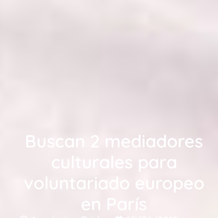
Buscan 2 mediadores
culturales para
voluntariado europeo
en París