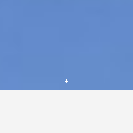
Te traemos este interesante
voluntariado
europeo
social de la mano de una
organización que trabaja con jóvenes en el
ámbito de la educación y concienciación, con
un proyecto sobre prevención de