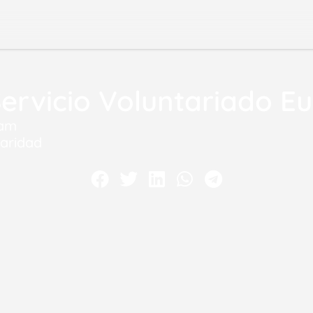
Servicio Voluntariado E
 am
daridad