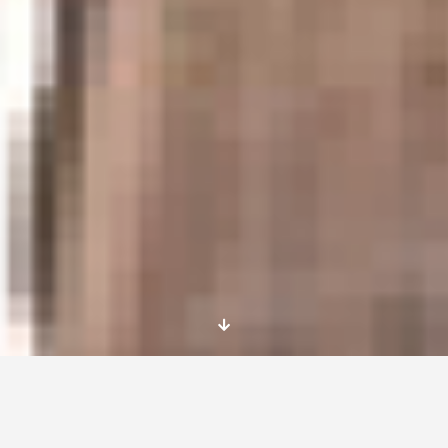
2
Becas para Alemania
para participar en un
curso Erasmus+ sobre inmigración.
Estas son las condiciones de Participación