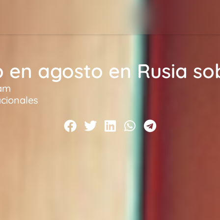
 en agosto en Rusia sob
 am
cionales